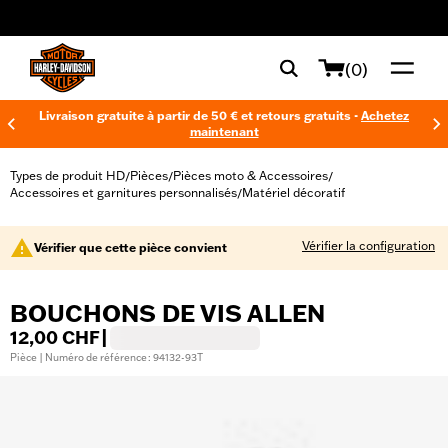
web accessibility
(0)
Livraison gratuite à partir de 50 € et retours gratuits -
Achetez
maintenant
Types de produit HD
Pièces
Pièces moto & Accessoires
/
/
/
Accessoires et garnitures personnalisés
Matériel décoratif
/
Vérifier la configuration
Vérifier que cette pièce convient
BOUCHONS DE VIS ALLEN
12,00 CHF
|
Pièce | Numéro de référence : 94132-93T