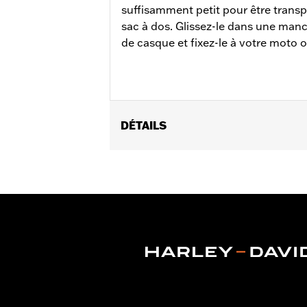
suffisamment petit pour être trans
sac à dos. Glissez-le dans une man
de casque et fixez-le à votre moto o
DÉTAILS
Universel
Instructions d’installation
Vendu à l'unité:
Chaque
Dans la boîte:
Verrou et instructions
NOTES:
Programme de sécurité gratui
AVERTISSEMENT:
Retirez le verrou av
mortelles.