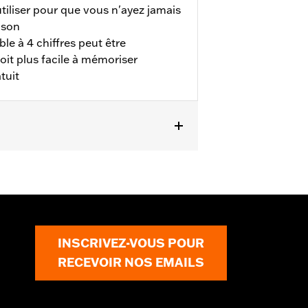
utiliser pour que vous n'ayez jamais
ison
ble à 4 chiffres peut être
soit plus facile à mémoriser
tuit
e provoquer des blessures graves, voire
INSCRIVEZ-VOUS POUR
RECEVOIR NOS EMAILS