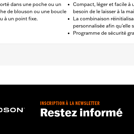
porté dans une poche ou un
Compact, léger et facile à 
che de blouson ou une boucle
besoin de le laisser à la ma
u à un point fixe.
La combinaison réinitialisa
personnalisée afin qu'elle 
Programme de sécurité gra
t.
INSCRIPTION À LA NEWSLETTER
ant d'utiliser la moto. Oublier de retirer le verrou risque d
Restez informé