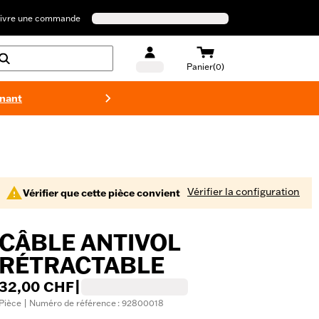
ivre une commande
Panier(0)
enant
Maillots 
Vérifier la configuration
Vérifier que cette pièce convient
CÂBLE ANTIVOL
RÉTRACTABLE
32,00 CHF
|
Pièce | Numéro de référence : 92800018