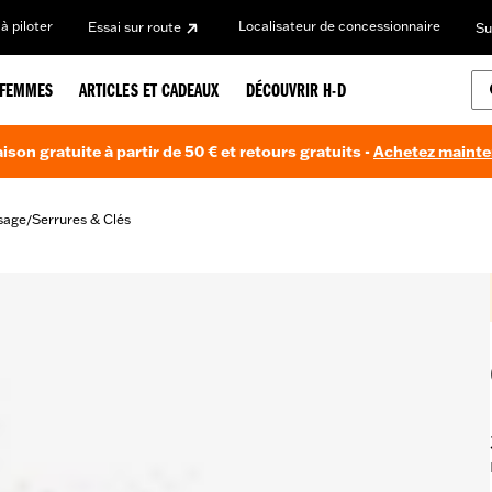
à piloter
Localisateur de concessionnaire
Essai sur route
Su
FEMMES
ARTICLES ET CADEAUX
DÉCOUVRIR H-D
aison gratuite à partir de 50 € et retours gratuits -
Achetez maint
sage
Serrures & Clés
/