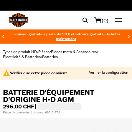
web accessibility
(0)
Livraison gratuite à partir de 50 € et retours gratuits -
Achetez
maintenant
Types de produit HD
Pièces
Pièces moto & Accessoires
/
/
/
Électricité & Batteries
Batteries
/
Vérifier la configuration
Vérifier que cette pièce convient
BATTERIE D'ÉQUIPEMENT
D'ORIGINE H-D AGM
296,00 CHF
|
Pièce | Numéro de référence : 66010-97D