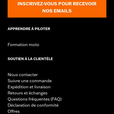
plomb, des produits chimiques reconnus par
INSCRIVEZ-VOUS POUR RECEVOIR
l'État de Californie comme pouvant causer le
NOS EMAILS
cancer et des malformations congénitales.
NOTES:
Batteries de moto fabriquées et rigoureusement testées
selon les exigences rigoureuses de Harley-Davidson®.
Les valeurs nominales des batteries H-D® AGM sont
APPRENDRE À PILOTER
déterminées par les réglementations et les tests stricts
du Battery Council International.
Formation moto
SOUTIEN À LA CLIENTÈLE
Nous contacter
Suivre une commande
Expédition et livraison
Retours et échanges
Questions fréquentes (FAQ)
Déclaration de conformité
Offres