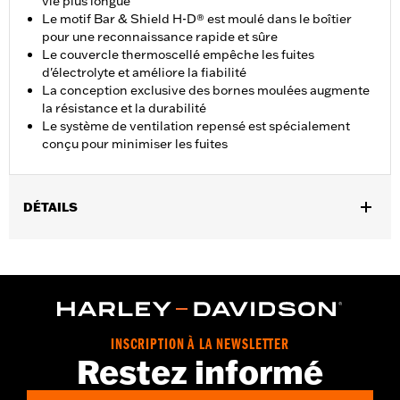
vie plus longue
Le motif Bar & Shield H-D® est moulé dans le boîtier
pour une reconnaissance rapide et sûre
Le couvercle thermoscellé empêche les fuites
d'électrolyte et améliore la fiabilité
La conception exclusive des bornes moulées augmente
la résistance et la durabilité
Le système de ventilation repensé est spécialement
conçu pour minimiser les fuites
DÉTAILS
Convient aux modèles Touring à partir de 1997 et Trike à partir
de 2009
Vendu à l'unité:
Chaque
Dans la boîte:
1 batterie
GARANTIE:
1 year limited warranty – Go to
www.h-
INSCRIPTION À LA NEWSLETTER
d.com/warranty
for full details
Restez informé
AVERTISSEMENT:
Les bornes de batterie et les accessoires
connexes contiennent des composés de