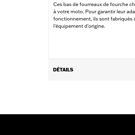
Ces bas de fourreaux de fourche c
à votre moto. Pour garantir leur ada
fonctionnement, ils sont fabriqués s
l'équipement d'origine.
DÉTAILS
Convient aux modèles FLDE, FLHC, FL
Instructions d’installation
Vendu à l'unité:
Paire
Dans la boîte:
Fourreaux droit et gauc
GARANTIE:
1 year limited warranty – 