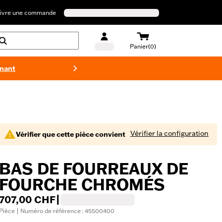
ivre une commande
Panier(0)
enant
Maillots 
Vérifier la configuration
Vérifier que cette pièce convient
BAS DE FOURREAUX DE
FOURCHE CHROMÉS
707,00 CHF
|
Pièce | Numéro de référence : 45500400