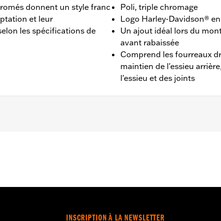
hromés donnent un style franc
Poli, triple chromage
ptation et leur
Logo Harley-Davidson® en 
elon les spécifications de
Un ajout idéal lors du mo
avant rabaissée
Comprend les fourreaux dro
maintien de l'essieu arrièr
l'essieu et des joints
HC, FLSL à partir de 2018 et FLI de 2024.
he, dispositif de maintien de l'axe arrière, boulons de mainti
Go to
www.h-d.com/warranty
for full details
INSCRIPTION À LA NEWSLETTER