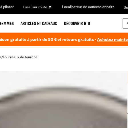
à piloter
Localisateur de concessionnaire
Essai sur route
Su
FEMMES
ARTICLES ET CADEAUX
DÉCOUVRIR H-D
aison gratuite à partir de 50 € et retours gratuits -
Achetez maint
s
Fourreaux de fourche
/