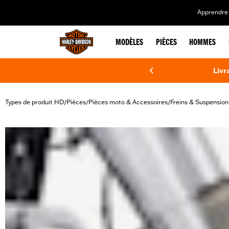
web accessibility
Apprendre 
MODÈLES
PIÈCES
HOMMES
Livr
Types de produit HD
Pièces
Pièces moto & Accessoires
Freins & Suspension
/
/
/