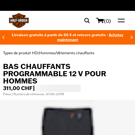
web accessibility
(0)
Livraison gratuite à partir de 50 € et retours gratuits -
Achetez
maintenant
Types de produit HD
Hommes
Vêtements chauffants
/
/
BAS CHAUFFANTS
PROGRAMMABLE 12 V POUR
HOMMES
311,00 CHF
|
Pièce | Numéro de référence : 97139-22VM