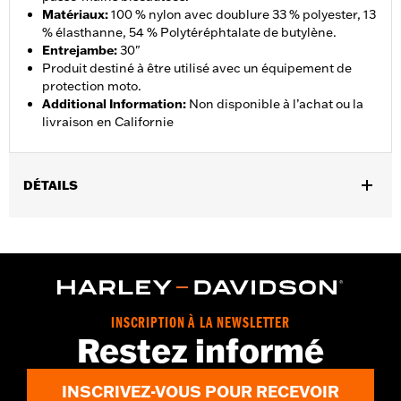
Matériaux
:
100 % nylon avec doublure 33 % polyester, 13
% élasthanne, 54 % Polytéréphtalate de butylène.
Entrejambe
:
30"
Produit destiné à être utilisé avec un équipement de
protection moto.
Additional Information
:
Non disponible à l’achat ou la
livraison en Californie
DÉTAILS
12V Heated Gear User Manual
Sexe:
Hommes
Caractéristiques fonctionnelles:
Régulation de température
,
intégrée
Réfléchissant
GARANTIE:
1 year limited warranty – Go to
www.h-
INSCRIPTION À LA NEWSLETTER
d.com/warranty
for full details
Restez informé
Technology:
Reflective
Shop To Be:
Warm
INSCRIVEZ-VOUS POUR RECEVOIR