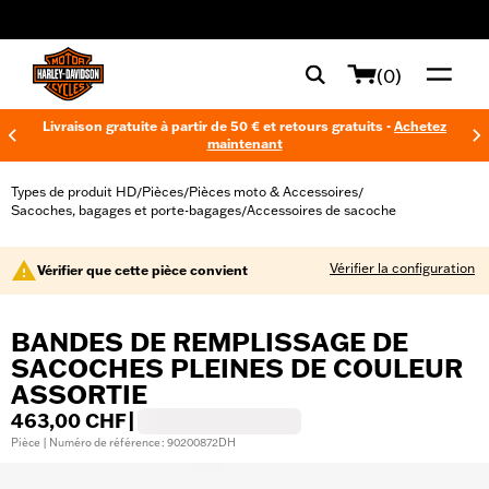
web accessibility
(0)
Livraison gratuite à partir de 50 € et retours gratuits -
Achetez
maintenant
Types de produit HD
Pièces
Pièces moto & Accessoires
/
/
/
Sacoches, bagages et porte-bagages
Accessoires de sacoche
/
Vérifier la configuration
Vérifier que cette pièce convient
BANDES DE REMPLISSAGE DE
SACOCHES PLEINES DE COULEUR
ASSORTIE
463,00 CHF
|
Pièce | Numéro de référence : 90200872DH