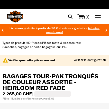
web accessibility
(0)
Livraison gratuite à partir de 50 € et retours gratuits -
Achetez
maintenant
Types de produit HD
Pièces
Pièces moto & Accessoires
/
/
/
Sacoches, bagages et porte-bagages
Tour-Pak
/
Vérifier la configuration
Vérifier que cette pièce convient
BAGAGES TOUR-PAK TRONQUÉS
DE COULEUR ASSORTIE -
HEIRLOOM RED FADE
2.265,00 CHF
|
Pièce | Numéro de référence : 53000985EWJ