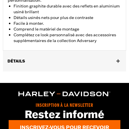
personnalisation.
Finition graphite durable avec des reflets en aluminium
usiné brillant
Détails usinés nets pour plus de contraste
Facile à monter.
Comprend le matériel de montage
Complétez ce look personnalisé avec des accessoires
supplémentaires de la collection Adversary
DÉTAILS
Convient aux modèles équipés d'un moteur Revolution Max de
2021 à 2025.
Instructions d’installation
Collection:
Adversary
Vendu à l'unité:
Chaque
INSCRIPTION À LA NEWSLETTER
Dans la boîte:
Médaillon d’embrayage, matériel et instructions
Restez informé
de montage
GARANTIE:
,,,,,,,,,,,,,,,,,,,,,,,,,,,,,,,,,,,,,,,,,,,,,,,,,,,,,,,,,,,,,,,,,,
INSCRIVEZ-VOUS POUR RECEVOIR