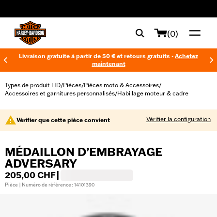
web accessibility
(0)
Livraison gratuite à partir de 50 € et retours gratuits -
Achetez
maintenant
Types de produit HD
Pièces
Pièces moto & Accessoires
/
/
/
Accessoires et garnitures personnalisés
Habillage moteur & cadre
/
Vérifier la configuration
Vérifier que cette pièce convient
MÉDAILLON D’EMBRAYAGE
ADVERSARY
205,00 CHF
|
Pièce | Numéro de référence : 14101390