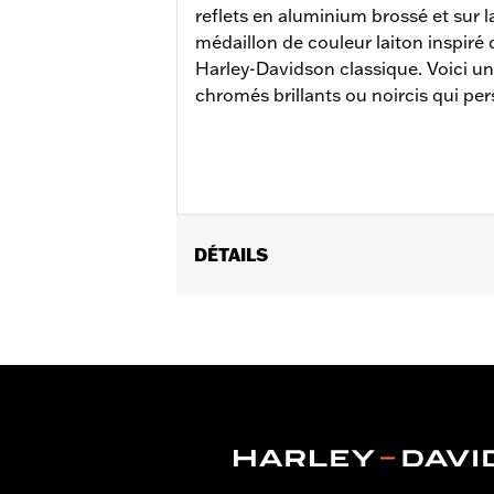
reflets en aluminium brossé et sur l
médaillon de couleur laiton inspiré
Harley-Davidson classique. Voici une
chromés brillants ou noircis qui pe
DÉTAILS
Convient aux modèles équipés d'un mo
Instructions d’installation
Collection:
Collection ’66
Vendu à l'unité:
Chaque
Dans la boîte:
Cache de prise d'alterna
GARANTIE:
,,,,,,,,,,,,,,,,,,,,,,,,,,,,,,,,,,,,,,,,,,,,,,,,,