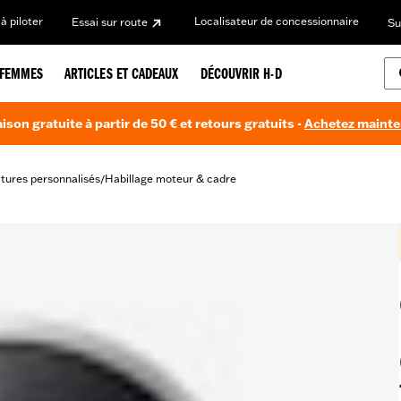
à piloter
Localisateur de concessionnaire
Essai sur route
Su
FEMMES
ARTICLES ET CADEAUX
DÉCOUVRIR H-D
aison gratuite à partir de 50 € et retours gratuits -
Achetez maint
itures personnalisés
Habillage moteur & cadre
/