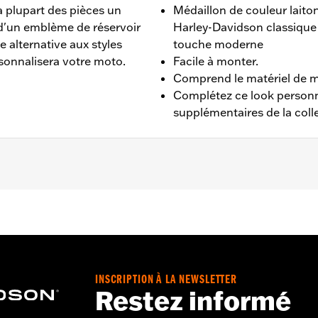
a plupart des pièces un
Médaillon de couleur laito
 d'un emblème de réservoir
Harley-Davidson classique 
 alternative aux styles
touche moderne
rsonnalisera votre moto.
Facile à monter.
Comprend le matériel de 
Complétez ce look personn
supplémentaires de la coll
teur Revolution Max à partir de 2021.
teur, joint torique et instructions d'installation
INSCRIPTION À LA NEWSLETTER
,,,,,,,,,,,,,,,,,,
Restez informé