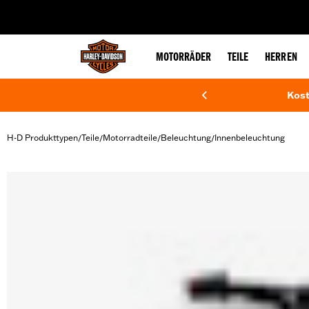
web accessibility
MOTORRÄDER
TEILE
HERREN
Kost
H-D Produkttypen
Teile
Motorradteile
Beleuchtung
Innenbeleuchtung
/
/
/
/