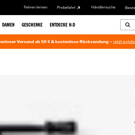
Fahren lernen
Händlersuche
Probefahrt
Beste
DAMEN
GESCHENKE
ENTDECKE H-D
enloser Versand ab 50 € & kostenlose Rücksendung –
jetzt entd