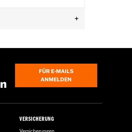
b '24 und FLHXU Modelle ab '25.
FÜR E-MAILS
ANMELDEN
en
VERSICHERUNG
Versicherungen