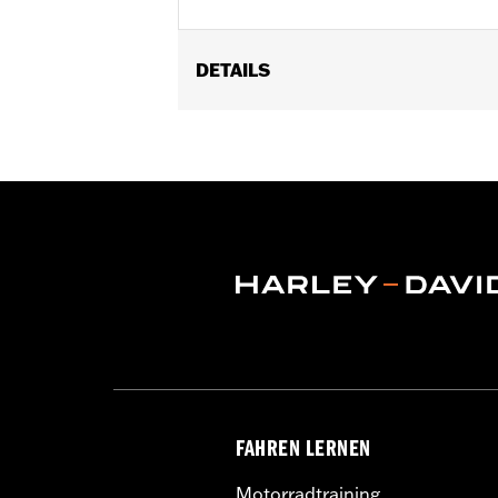
DETAILS
Geeignet für FLHXSE und FLTRXSE Mo
FAHREN LERNEN
Motorradtraining