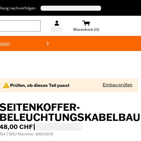
llung nachverfolgen
Warenkorb (0)
ecken
Harley-D
Einbau prüfen
Prüfen, ob dieses Teil passt
SEITENKOFFER-
BELEUCHTUNGSKABELBA
48,00 CHF
|
Teil | SKU-Nummer: 69203270