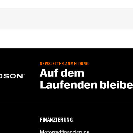
delle ab '23, und FLHX, FLTRX und FLTRXSTSE Modelle a
NEWSLETTER-ANMELDUNG
Auf dem
Laufenden bleib
FINANZIERUNG
Motorradfinanzierung