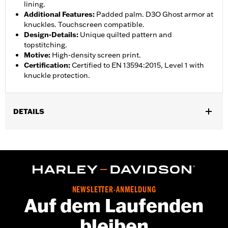
lining.
Additional Features
:
Padded palm. D3O Ghost armor at
knuckles. Touchscreen compatible.
Design-Details
:
Unique quilted pattern and
topstitching.
Motive
:
High-density screen print.
Certification
:
Certified to EN 13594:2015, Level 1 with
knuckle protection.
DETAILS
Geschlecht:
Damen
Kollektion:
Willie G. Skull
,
,
Funktionsmerkmale:
VorgekrÃ¼mmte Finger
Gepolstert
Mit
,
Protektoren
Touchscreen-kompatibel
GARANTIE:
2 year limited warranty – Go to
www.h-
NEWSLETTER-ANMELDUNG
d.com/warranty
for full details
Auf dem Laufenden
Herkunft:
Imported
bleiben