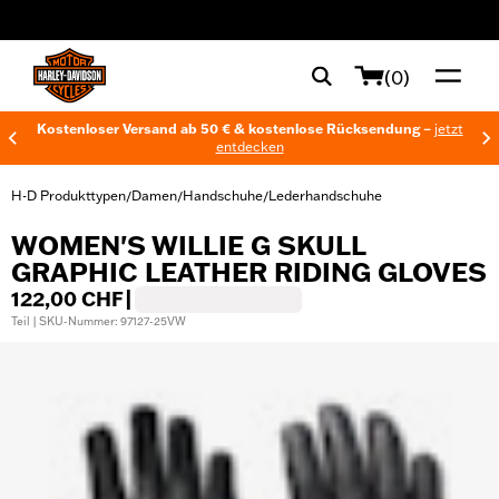
web accessibility
(0)
Kostenloser Versand ab 50 € & kostenlose Rücksendung –
jetzt
entdecken
H-D Produkttypen
Damen
Handschuhe
Lederhandschuhe
/
/
/
WOMEN'S WILLIE G SKULL
GRAPHIC LEATHER RIDING GLOVES
122,00 CHF
|
Teil | SKU-Nummer: 97127-25VW