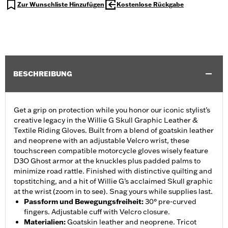
Zur Wunschliste Hinzufügen
Kostenlose Rückgabe
BESCHREIBUNG
Get a grip on protection while you honor our iconic stylist’s
creative legacy in the Willie G Skull Graphic Leather &
Textile Riding Gloves. Built from a blend of goatskin leather
and neoprene with an adjustable Velcro wrist, these
touchscreen compatible motorcycle gloves wisely feature
D3O Ghost armor at the knuckles plus padded palms to
minimize road rattle. Finished with distinctive quilting and
topstitching, and a hit of Willie G’s acclaimed Skull graphic
at the wrist (zoom in to see). Snag yours while supplies last.
Passform und Bewegungsfreiheit
:
30° pre-curved
fingers. Adjustable cuff with Velcro closure.
Materialien
:
Goatskin leather and neoprene. Tricot