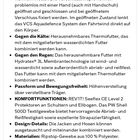
problemlos mit einer Hand (auch mit Handschuh)
geöffnet und geschlossen und bei geöffnetem
Verschluss fixiert werden. Im geöffneten Zustand lenkt
das VCS Aquadefence System den Fahrtwind direkt auf
den Körper.
Gegen die Kälte
:
Herausnehmbares Thermofutter, das
mit dem mitgelieferten wasserdichten Futter
kombiniert werden kann.
Gegen den Regen
:
Das herausnehmbare Futter mit
Hydratex® 3L Membrantechnologie ist wind- und
wasserdicht sowie außerordentlich abrieb- und reißfest.
Das Futter kann mit dem mitgelieferten Thermofutter
kombiniert werden.
Passform und Bewegungsfreiheit
:
Höhenverstellung
über verstellbare Träger.
KOMFORTFUNKTIONEN
:
REV’IT! Seeflex CE Level 2
Protektoren an Schultern und Ellbogen. Das PW Shell
500D Textilgewebe bietet hervorragende Abrieb- und
Reißfestigkeit sowie exzellente Strapazierfähigkeit.
Design-Details
:
Die Jacken und Hosen können
ausgetauscht und miteinander kombiniert werden.
Materialien
:
Ripstop-Gewebe aus 100 % Polyester.