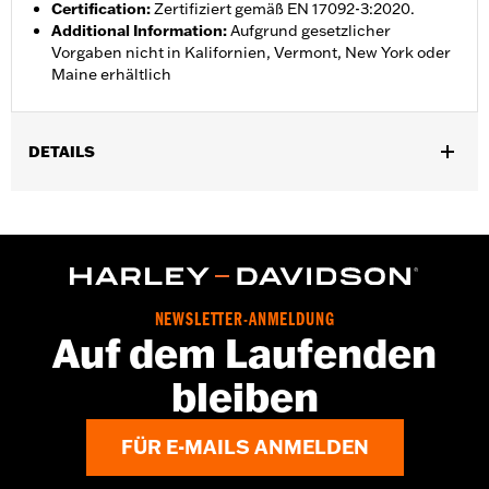
Certification
:
Zertifiziert gemäß EN 17092-3:2020.
Additional Information
:
Aufgrund gesetzlicher
Vorgaben nicht in Kalifornien, Vermont, New York oder
Maine erhältlich
DETAILS
Geschlecht:
Damen
,
,
Funktionsmerkmale:
Abriebfestigkeit
Wasserdicht
BelÃ¼ftet
GARANTIE:
3 year limited warranty - Go to
www.h-
d.com/warranty
for full details
Jacket Style:
Moto
NEWSLETTER-ANMELDUNG
Shop To Be:
Dry
Auf dem Laufenden
Material:
Polyester
bleiben
Herkunft:
Imported
FÜR E-MAILS ANMELDEN