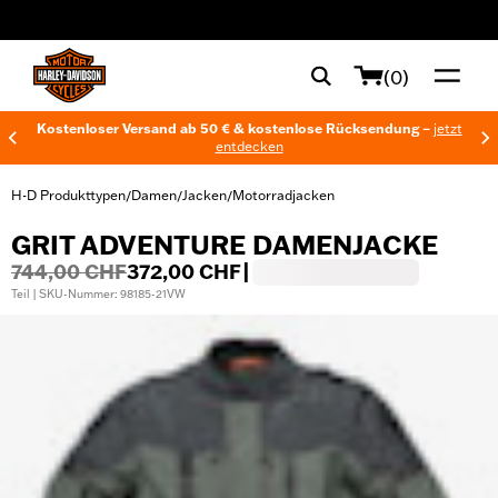
web accessibility
(0)
Kostenloser Versand ab 50 € & kostenlose Rücksendung –
jetzt
entdecken
H-D Produkttypen
Damen
Jacken
Motorradjacken
/
/
/
GRIT ADVENTURE DAMENJACKE
744,00 CHF
372,00 CHF
|
Teil | SKU-Nummer: 98185-21VW