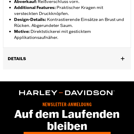
Abverkauf
:
Reißverschluss vorn.
Additional Features
:
Praktischer Kragen mit
versteckten Druckknöpfen.
Design-Details
:
Kontrastierende Einsätze an Brust und
Rücken. Abgerundeter Saum.
Motive
:
Direktstickerei mit gesticktem
Applikationsaufnäher.
DETAILS
Geschlecht:
Damen
Funktionsmerkmale:
FrontreiÃŸverschluss
GARANTIE:
2 Jahre beschränkte Garantie – Alle Details dazu auf
www.h-d.com/warranty
Material:
Cotton
NEWSLETTER-ANMELDUNG
Herkunft:
Importiert
Auf dem Laufenden
bleiben