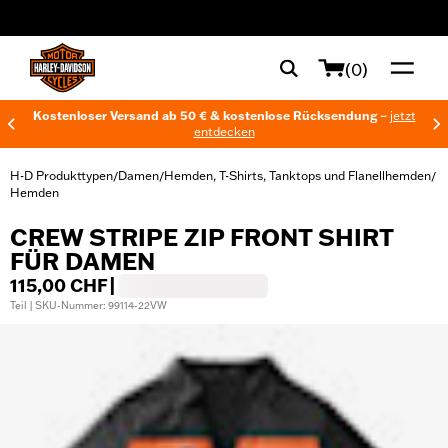
web accessibility
(0)
Kostenloser Versand ab 50 € & kostenlose Rücksendung –
jetzt
entdecken
H-D Produkttypen
Damen
Hemden, T-Shirts, Tanktops und Flanellhemden
/
/
/
Hemden
CREW STRIPE ZIP FRONT SHIRT
FÜR DAMEN
115,00 CHF
|
Teil | SKU-Nummer: 99114-22VW