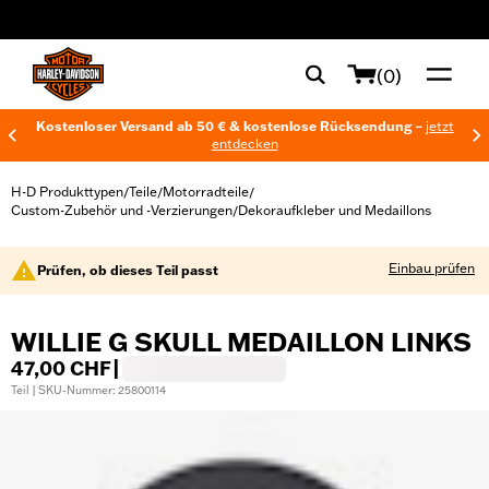
web accessibility
(0)
Kostenloser Versand ab 50 € & kostenlose Rücksendung –
jetzt
entdecken
H-D Produkttypen
Teile
Motorradteile
/
/
/
Custom-Zubehör und -Verzierungen
Dekoraufkleber und Medaillons
/
Einbau prüfen
Prüfen, ob dieses Teil passt
WILLIE G SKULL MEDAILLON LINKS
47,00 CHF
|
Teil | SKU-Nummer: 25800114