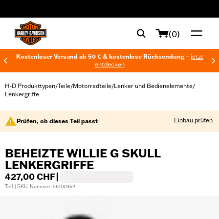
web accessibility
(0)
Kostenloser Versand ab 50 € & kostenlose Rücksendung –
jetzt
entdecken
H-D Produkttypen
Teile
Motorradteile
Lenker und Bedienelemente
/
/
/
/
Lenkergriffe
Einbau prüfen
Prüfen, ob dieses Teil passt
BEHEIZTE WILLIE G SKULL
LENKERGRIFFE
427,00 CHF
|
Teil | SKU-Nummer: 56100362