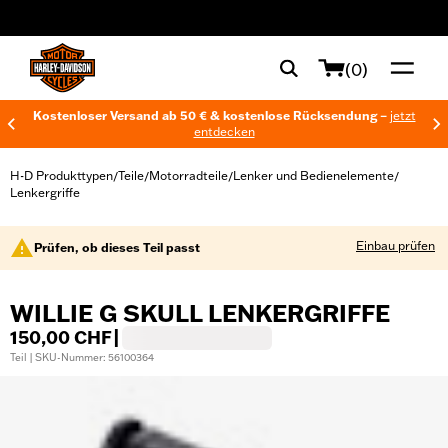
web accessibility
(0)
Kostenloser Versand ab 50 € & kostenlose Rücksendung –
jetzt
entdecken
H-D Produkttypen
Teile
Motorradteile
Lenker und Bedienelemente
/
/
/
/
Lenkergriffe
Einbau prüfen
Prüfen, ob dieses Teil passt
WILLIE G SKULL LENKERGRIFFE
150,00 CHF
|
Teil | SKU-Nummer: 56100364