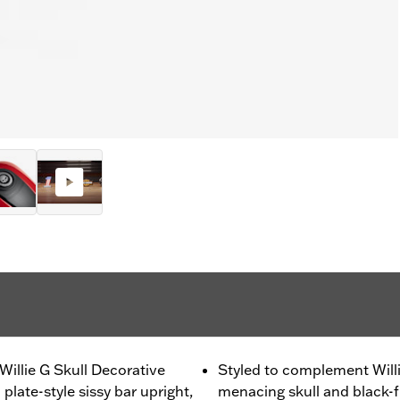
 Willie G Skull Decorative
Styled to complement Willi
 plate-style sissy bar upright,
menacing skull and black-fi