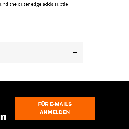
ound the outer edge adds subtle
ser hochwertigen gegossenen
FÜR E-MAILS
ANMELDEN
en