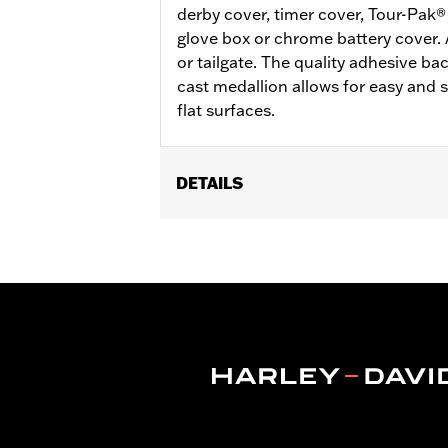
derby cover, timer cover, Tour-Pak®
glove box or chrome battery cover. 
or tailgate. The quality adhesive ba
cast medallion allows for easy and 
flat surfaces.
DETAILS
Ideal geeignet für Sissy Bar-Bügel u
Medaillons ermöglicht eine probleml
Durchmesser:
3.0
In Einheiten erhältlich:
Jeweils
In der Box:
Medaillon
GARANTIE:
2 year limited warranty –