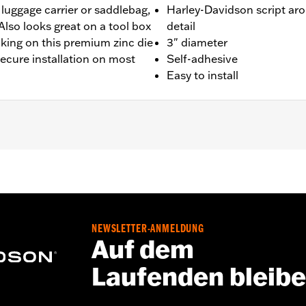
 luggage carrier or saddlebag,
Harley-Davidson script ar
Also looks great on a tool box
detail
cking on this premium zinc die
3" diameter
secure installation on most
Self-adhesive
Easy to install
nd Batterieabdeckungen. Die selbstklebende Rückseite die
ose Befestigung auf den meisten ebenen Oberflächen.
NEWSLETTER-ANMELDUNG
 Go to
www.h-d.com/warranty
for full details
Auf dem
Laufenden bleib