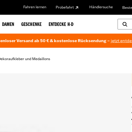
Fahren lernen
Händlersuche
Probefahrt
Beste
DAMEN
GESCHENKE
ENTDECKE H-D
enloser Versand ab 50 € & kostenlose Rücksendung –
jetzt entd
ekoraufkleber und Medaillons