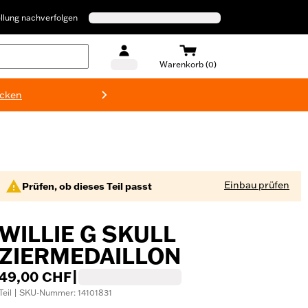
llung nachverfolgen
Warenkorb (0)
ecken
Harley-D
Einbau prüfen
Prüfen, ob dieses Teil passt
WILLIE G SKULL
ZIERMEDAILLON
49,00 CHF
|
Teil | SKU-Nummer: 14101831