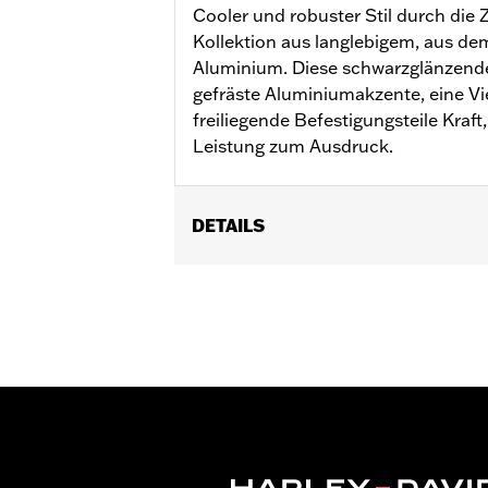
Cooler und robuster Stil durch die
Kollektion aus langlebigem, aus de
Aluminium. Diese schwarzglänzenden
gefräste Aluminiumakzente, eine Vi
freiliegende Befestigungsteile Kraf
Leistung zum Ausdruck.
DETAILS
Geeignet für RA1250 und RA1250S ab 
Installationsanleitung
In Einheiten erhältlich:
Paar
In der Box:
Nockenwellenrad-Medaillo
GARANTIE:
,,,,,,,,,,,,,,,,,,,,,,,,,,,,,,,,,,,,,,,,,,,,,,,,,