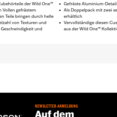
 Zubehörteile der Wild One™
Gefräste Aluminium-Detail
m Vollen gefrästem
Als Doppelpack mit zwei 
 Teile bringen durch helle
erhältlich
elzahl von Texturen und
Vervollständige diesen C
t, Geschwindigkeit und
aus der Wild One™ Kollekt
’21, RH975, RH1250S, RH975S ab ’23, RA1250ST ab ’25 und 
ns und Installationsanleitung
,,,,,,,,,,,
NEWSLETTER-ANMELDUNG
Auf dem