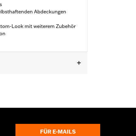
s
selbsthaftenden Abdeckungen
ustom-Look mit weiterem Zubehör
ion
RA1250SE ab ’24.
FÜR E-MAILS