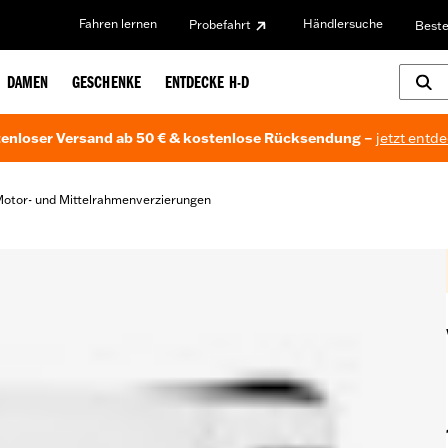
Fahren lernen
Händlersuche
Probefahrt
Beste
DAMEN
GESCHENKE
ENTDECKE H-D
enloser Versand ab 50 € & kostenlose Rücksendung –
jetzt entd
otor- und Mittelrahmenverzierungen