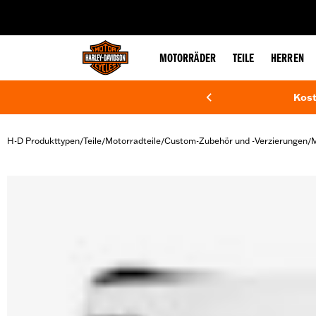
web accessibility
MOTORRÄDER
TEILE
HERREN
Kost
H-D Produkttypen
Teile
Motorradteile
Custom-Zubehör und -Verzierungen
M
/
/
/
/