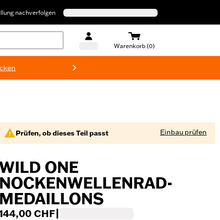
llung nachverfolgen
Warenkorb (0)
ecken
Harley-D
Einbau prüfen
Prüfen, ob dieses Teil passt
WILD ONE
NOCKENWELLENRAD-
MEDAILLONS
144,00 CHF
|