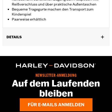
Reißverschluss und über praktische Außentaschen
Bequeme Tragegurte machen den Transport zum
Kinderspiel
Paarweise erhältlich
DETAILS
Für Trike Modelle ab ’09.
In Einheiten erhältlich:
Paar
Material:
Ballistisches Nylon
In der Box:
Paar Kofferraumtaschen
GARANTIE:
1 year limited warranty – Go to
www.h-
NEWSLETTER-ANMELDUNG
d.com/warranty
for full details
Auf dem Laufenden
bleiben
FÜR E-MAILS ANMELDEN