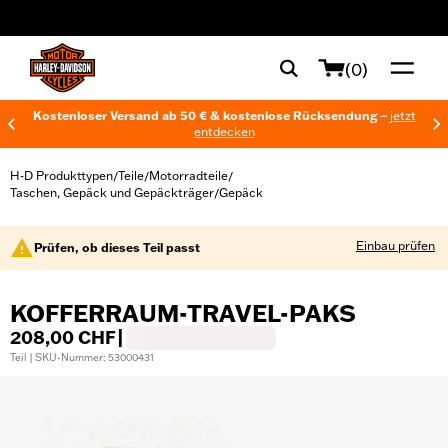
web accessibility
(0)
Kostenloser Versand ab 50 € & kostenlose Rücksendung –
jetzt
entdecken
H-D Produkttypen
Teile
Motorradteile
/
/
/
Taschen, Gepäck und Gepäckträger
Gepäck
/
Einbau prüfen
Prüfen, ob dieses Teil passt
KOFFERRAUM-TRAVEL-PAKS
208,00 CHF
|
Teil | SKU-Nummer: 53000431