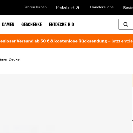
Fahren lernen
Händlersuche
Probefahrt
Beste
DAMEN
GESCHENKE
ENTDECKE H-D
enloser Versand ab 50 € & kostenlose Rücksendung –
jetzt entd
imer Deckel