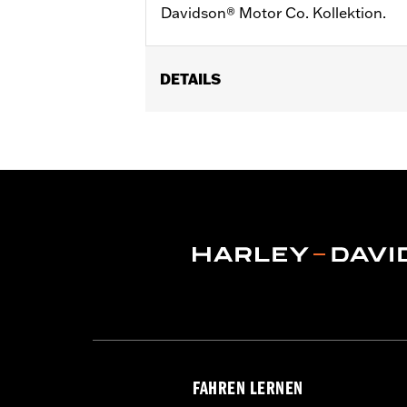
Davidson® Motor Co. Kollektion.
DETAILS
Für Twin-Cam Modelle ’99–’17.
Installationsanleitung
Kollektion:
Harley-Davidson Motor C
In Einheiten erhältlich:
Jeweils
In der Box:
Befestigungsteile aus ve
GARANTIE:
1 year limited warranty – 
NOTIZEN:
Für den Aus- und Einbau v
weitere Informationen an D
FAHREN LERNEN