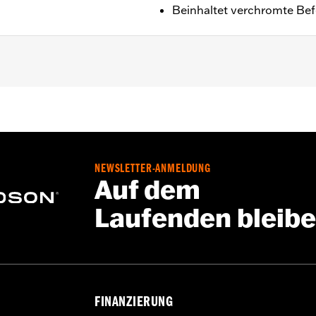
Beinhaltet verchromte Befe
o.
rchromtem Edelstahl
NEWSLETTER-ANMELDUNG
Go to
www.h-d.com/warranty
for full details
Auf dem
on Motorabdeckungen müssen möglicherweise neue Dichtu
Laufenden bleib
einen Händler.
FINANZIERUNG