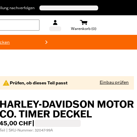
llung nachverfolgen
Warenkorb (0)
ecken
Harley-D
Einbau prüfen
Prüfen, ob dieses Teil passt
HARLEY-DAVIDSON MOTOR
CO. TIMER DECKEL
45,00 CHF
|
Teil | SKU-Nummer: 32047-99A