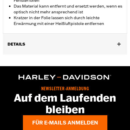
Fensterfolien
Das Material kann entfernt und ersetzt werden, wenn es
optisch nicht mehr ansprechend ist
Kratzer in der Folie lassen sich durch leichte
Erwärmung mit einer Heißluftpistole entfernen
DETAILS
Geeignet für Touring Modelle ab ’97 sowie FLHKT und FLTRK
Modelle ’24. Nicht empfohlen für die Verwendung auf Denim-
Lackierungen oder Lackierungen aus dem Zubehörmarkt.
Installationsanleitung
Empfohlene Verwendung:
Zum Schutz vor kleinen
NEWSLETTER-ANMELDUNG
Beschädigungen und Kratzern
Auf dem Laufenden
In Einheiten erhältlich:
Jeweils
In der Box:
2 Materialteile (1 pro Seite)
bleiben
GARANTIE:
1 year limited warranty – Go to
www.h-
d.com/warranty
for full details
FÜR E-MAILS ANMELDEN