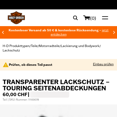
web accessibility
(0)
Kostenloser Versand ab 50 € & kostenlose Rücksendung –
jetzt
entdecken
H-D Produkttypen
Teile
Motorradteile
Lackierung und Bodywork
/
/
/
/
Lackschutz
Einbau prüfen
Prüfen, ob dieses Teil passt
TRANSPARENTER LACKSCHUTZ –
TOURING SEITENABDECKUNGEN
60,00 CHF
|
Teil | SKU-Nummer: 11100078