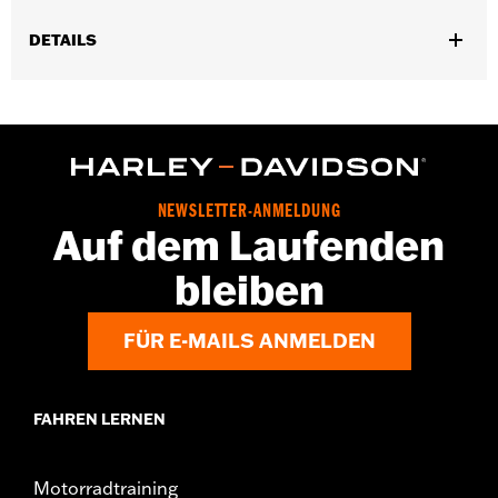
DETAILS
Universell einsetzbar. Auch für Luftfederungsventile.
In Einheiten erhältlich:
Paar
In der Box:
2 ABS-Ventilkappen
GARANTIE:
1 year limited warranty – Go to
www.h-
d.com/warranty
for full details
NEWSLETTER-ANMELDUNG
Auf dem Laufenden
bleiben
FÜR E-MAILS ANMELDEN
FAHREN LERNEN
Motorradtraining