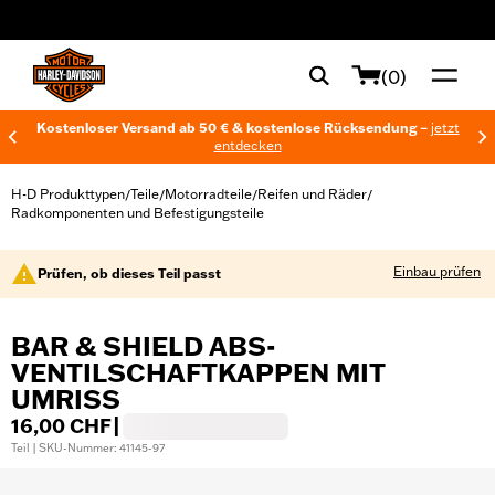
web accessibility
(0)
Kostenloser Versand ab 50 € & kostenlose Rücksendung –
jetzt
entdecken
H-D Produkttypen
Teile
Motorradteile
Reifen und Räder
/
/
/
/
Radkomponenten und Befestigungsteile
Einbau prüfen
Prüfen, ob dieses Teil passt
BAR & SHIELD ABS-
VENTILSCHAFTKAPPEN MIT
UMRISS
16,00 CHF
|
Teil | SKU-Nummer: 41145-97