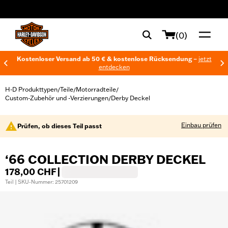
web accessibility
(0)
Kostenloser Versand ab 50 € & kostenlose Rücksendung –
jetzt
entdecken
H-D Produkttypen
Teile
Motorradteile
/
/
/
Custom-Zubehör und -Verzierungen
Derby Deckel
/
Einbau prüfen
Prüfen, ob dieses Teil passt
‘66 COLLECTION DERBY DECKEL
178,00 CHF
|
Teil | SKU-Nummer: 25701209