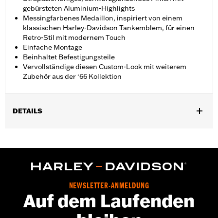
gebürsteten Aluminium-Highlights
Messingfarbenes Medaillon, inspiriert von einem
klassischen Harley-Davidson Tankemblem, für einen
Retro-Stil mit modernem Touch
Einfache Montage
Beinhaltet Befestigungsteile
Vervollständige diesen Custom-Look mit weiterem
Zubehör aus der ‘66 Kollektion
DETAILS
Für FLSB Modelle ab ’18 und Softail® Modelle ab ’19. Auch für
Softail Modelle ’18 mit schmalem äußerem Primärdeckel P/N
25701077, 25700913, 25700937, 25700941, 25701039, 25701040
und 25701043.
Installationsanleitung
Kollektion:
'66 Kollektion
NEWSLETTER-ANMELDUNG
Auf dem Laufenden
In Einheiten erhältlich:
Jeweils
In der Box:
Befestigungsteile für Derby Deckel und