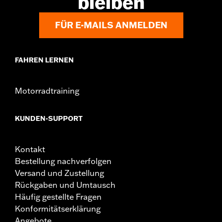
bleiben
Installationsanleitung
GARANTIE:
,,,,,,,,,,,,,,,,,,,,,,,,,,,,,,,,,,,,,,,,,,,,,,,,,,,,,,,,,,,,,,
FÜR E-MAILS ANMELDEN
NOTIZEN:
Für den Wechsel von Motordeckeln müssen
möglicherweise neue Dichtungen gekauft werden.
Wende Dich für weitere Informationen an Deinen
Händler.
FAHREN LERNEN
Motorradtraining
KUNDEN-SUPPORT
Kontakt
Bestellung nachverfolgen
Versand und Zustellung
Rückgaben und Umtausch
Häufig gestellte Fragen
Konformitätserklärung
Angebote