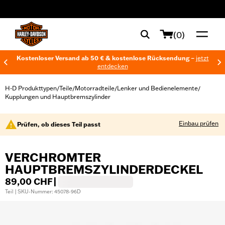
web accessibility
(0)
Kostenloser Versand ab 50 € & kostenlose Rücksendung –
jetzt
entdecken
H-D Produkttypen
Teile
Motorradteile
Lenker und Bedienelemente
/
/
/
/
Kupplungen und Hauptbremszylinder
Einbau prüfen
Prüfen, ob dieses Teil passt
VERCHROMTER
HAUPTBREMSZYLINDERDECKEL
89,00 CHF
|
Teil | SKU-Nummer: 45078-96D