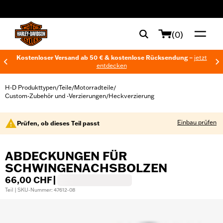
web accessibility
(0)
Kostenloser Versand ab 50 € & kostenlose Rücksendung –
jetzt
entdecken
H-D Produkttypen
Teile
Motorradteile
/
/
/
Custom-Zubehör und -Verzierungen
Heckverzierung
/
Einbau prüfen
Prüfen, ob dieses Teil passt
ABDECKUNGEN FÜR
SCHWINGENACHSBOLZEN
66,00 CHF
|
Teil | SKU-Nummer: 47612-08