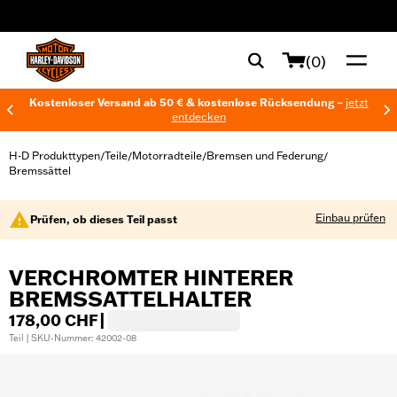
web accessibility
(0)
Kostenloser Versand ab 50 € & kostenlose Rücksendung –
jetzt
entdecken
H-D Produkttypen
Teile
Motorradteile
Bremsen und Federung
/
/
/
/
Bremssättel
Einbau prüfen
Prüfen, ob dieses Teil passt
VERCHROMTER HINTERER
BREMSSATTELHALTER
178,00 CHF
|
Teil | SKU-Nummer: 42002-08