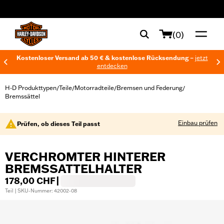
web accessibility
(0)
Kostenloser Versand ab 50 € & kostenlose Rücksendung –
jetzt
entdecken
H-D Produkttypen
Teile
Motorradteile
Bremsen und Federung
/
/
/
/
Bremssättel
Einbau prüfen
Prüfen, ob dieses Teil passt
VERCHROMTER HINTERER
BREMSSATTELHALTER
178,00 CHF
|
Teil | SKU-Nummer: 42002-08