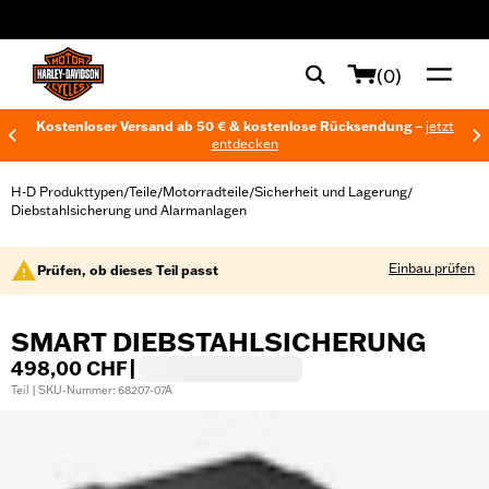
web accessibility
(0)
Kostenloser Versand ab 50 € & kostenlose Rücksendung –
jetzt
entdecken
H-D Produkttypen
Teile
Motorradteile
Sicherheit und Lagerung
/
/
/
/
Diebstahlsicherung und Alarmanlagen
Einbau prüfen
Prüfen, ob dieses Teil passt
SMART DIEBSTAHLSICHERUNG
498,00 CHF
|
Teil | SKU-Nummer: 68207-07A