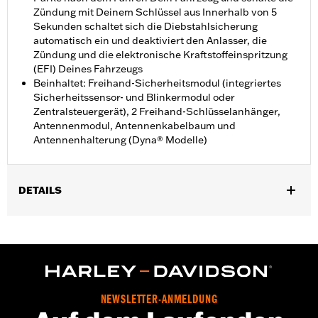
Zündung mit Deinem Schlüssel aus Innerhalb von 5
Sekunden schaltet sich die Diebstahlsicherung
automatisch ein und deaktiviert den Anlasser, die
Zündung und die elektronische Kraftstoffeinspritzung
(EFI) Deines Fahrzeugs
Beinhaltet: Freihand-Sicherheitsmodul (integriertes
Sicherheitssensor- und Blinkermodul oder
Zentralsteuergerät), 2 Freihand-Schlüsselanhänger,
Antennenmodul, Antennenkabelbaum und
Antennenhalterung (Dyna® Modelle)
DETAILS
Für VRSC™ ’07–’17 (außer VRSCF), Dyna® ’07–’11 und Softail®
Modelle ’07–’10 (außer FXCW und FXCWC).
Installationsanleitung
In Einheiten erhältlich:
Jeweils
In der Box:
Modul, 2 Schlüsselanhänger, Antennenmodul,
NEWSLETTER-ANMELDUNG
Kabelbaum und Antennenhalterung (für Dyna-Modelle)