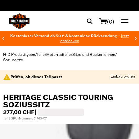
web accessibility
(0)
Kostenloser Versand ab 50 € & kostenlose Rücksendung –
jetzt
entdecken
H-D Produkttypen
Teile
Motorradteile
Sitze und Rückenlehnen
/
/
/
/
Soziussitze
Einbau prüfen
Prüfen, ob dieses Teil passt
HERITAGE CLASSIC TOURING
SOZIUSSITZ
277,00 CHF
|
Teil | SKU-Nummer: 51763-07