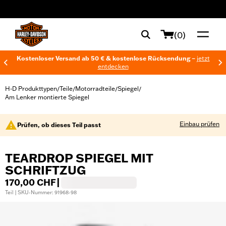
web accessibility
(0)
Kostenloser Versand ab 50 € & kostenlose Rücksendung –
jetzt
entdecken
H-D Produkttypen
Teile
Motorradteile
Spiegel
/
/
/
/
Am Lenker montierte Spiegel
Einbau prüfen
Prüfen, ob dieses Teil passt
TEARDROP SPIEGEL MIT
SCHRIFTZUG
170,00 CHF
|
Teil | SKU-Nummer: 91968-98