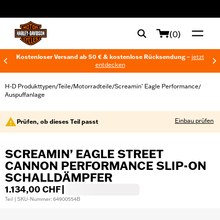
web accessibility
(0)
Kostenloser Versand ab 50 € & kostenlose Rücksendung –
jetzt
entdecken
H-D Produkttypen
Teile
Motorradteile
Screamin’ Eagle Performance
/
/
/
/
Auspuffanlage
Einbau prüfen
Prüfen, ob dieses Teil passt
SCREAMIN’ EAGLE STREET
CANNON PERFORMANCE SLIP-ON
SCHALLDÄMPFER
1.134,00 CHF
|
Teil | SKU-Nummer: 64900554B