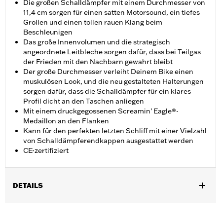
Die großen Schalldämpfer mit einem Durchmesser von
11,4 cm sorgen für einen satten Motorsound, ein tiefes
Grollen und einen tollen rauen Klang beim
Beschleunigen
Das große Innenvolumen und die strategisch
angeordnete Leitbleche sorgen dafür, dass bei Teilgas
der Frieden mit den Nachbarn gewahrt bleibt
Der große Durchmesser verleiht Deinem Bike einen
muskulösen Look, und die neu gestalteten Halterungen
sorgen dafür, dass die Schalldämpfer für ein klares
Profil dicht an den Taschen anliegen
Mit einem druckgegossenen Screamin’ Eagle®-
Medaillon an den Flanken
Kann für den perfekten letzten Schliff mit einer Vielzahl
von Schalldämpferendkappen ausgestattet werden
CE-zertifiziert
DETAILS
Für Touring Modelle ’17-’20. Nicht für Trike Modelle. Für
internationale Märkte, die ECE-zertifizierte Schalldämpfer