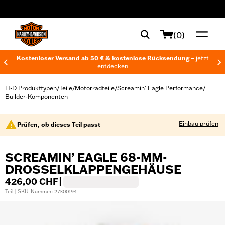
web accessibility
(0)
Kostenloser Versand ab 50 € & kostenlose Rücksendung –
jetzt
entdecken
H-D Produkttypen
Teile
Motorradteile
Screamin’ Eagle Performance
/
/
/
/
Builder-Komponenten
Einbau prüfen
Prüfen, ob dieses Teil passt
SCREAMIN’ EAGLE 68-MM-
DROSSELKLAPPENGEHÄUSE
426,00 CHF
|
Teil | SKU-Nummer: 27300194