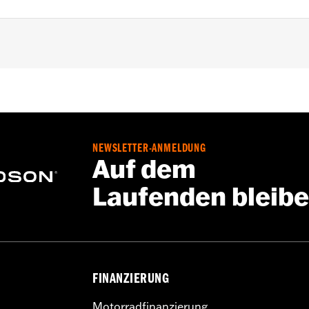
delle ab '23, und FLHX, FLTRX und FLTRXSTSE Modelle a
NEWSLETTER-ANMELDUNG
Auf dem
Laufenden bleib
FINANZIERUNG
Motorradfinanzierung