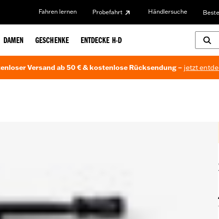
Fahren lernen
Händlersuche
Probefahrt
Beste
DAMEN
GESCHENKE
ENTDECKE H-D
enloser Versand ab 50 € & kostenlose Rücksendung –
jetzt entd