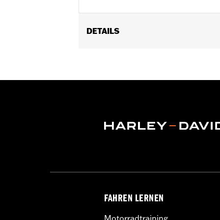
DETAILS
Geeignet für FLHXSE und FLTRXSE Mo
FAHREN LERNEN
Motorradtraining