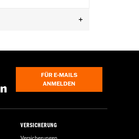
b '24 und FLHXU Modelle ab '25.
FÜR E-MAILS
ANMELDEN
en
VERSICHERUNG
Versicherungen