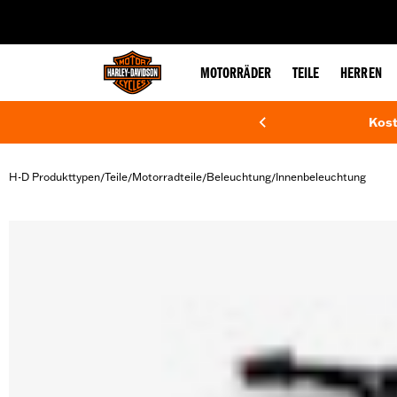
web accessibility
MOTORRÄDER
TEILE
HERREN
Kost
H-D Produkttypen
Teile
Motorradteile
Beleuchtung
Innenbeleuchtung
/
/
/
/