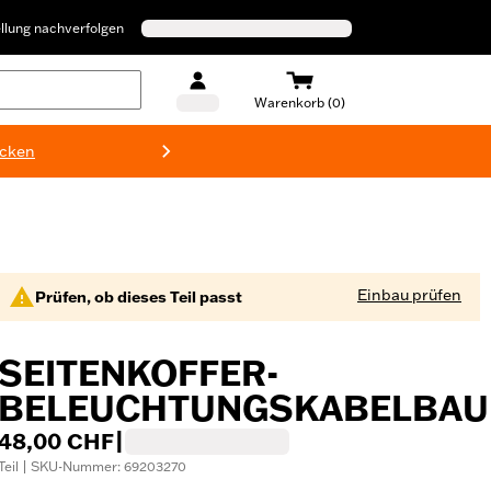
llung nachverfolgen
Warenkorb (0)
ecken
Harley-D
Einbau prüfen
Prüfen, ob dieses Teil passt
SEITENKOFFER-
BELEUCHTUNGSKABELBA
48,00 CHF
|
Teil | SKU-Nummer: 69203270