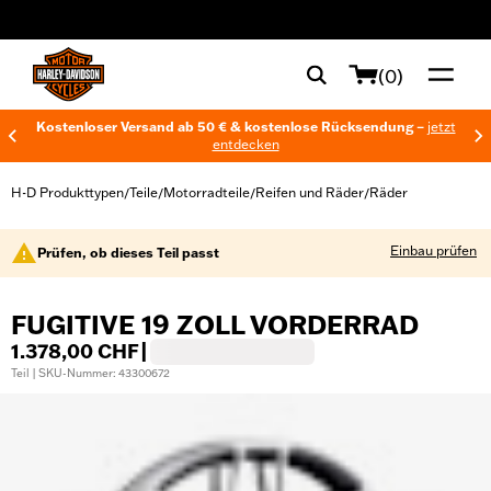
web accessibility
(0)
Kostenloser Versand ab 50 € & kostenlose Rücksendung –
jetzt
entdecken
H-D Produkttypen
Teile
Motorradteile
Reifen und Räder
Räder
/
/
/
/
Einbau prüfen
Prüfen, ob dieses Teil passt
FUGITIVE 19 ZOLL VORDERRAD
1.378,00 CHF
|
Teil | SKU-Nummer: 43300672