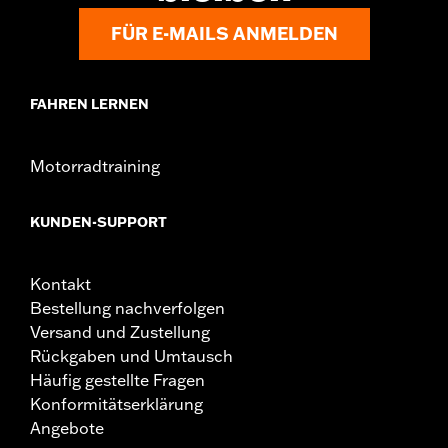
Material:
Aluminiumguss
FÜR E-MAILS ANMELDEN
In der Box:
Rad und Installationsanleitung
Felgendimension:
19 Inch
GARANTIE:
1 year limited warranty – Go to
www.h-
FAHREN LERNEN
d.com/warranty
for full details
NOTIZEN:
Erfordert den separaten Erwerb eines
modellspezifischen Rad-Einbausatzes, eines
Motorradtraining
Schrauben-Satzes für Ritzel sowie von
Bremsscheiben-Befestigungsteilen. Weitere
Einzelheiten siehe Montageanleitung. Der Einbau
KUNDEN-SUPPORT
erfordert möglicherweise einen modellspezifischen
Reifen in der Radgröße.
Kontakt
Bestellung nachverfolgen
Versand und Zustellung
Rückgaben und Umtausch
Häufig gestellte Fragen
Konformitätserklärung
Angebote