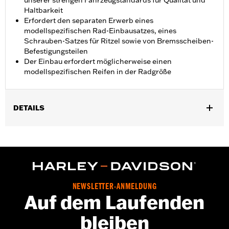
unserer strengen Fahrzeugstandards für Qualität und
Haltbarkeit
Erfordert den separaten Erwerb eines
modellspezifischen Rad-Einbausatzes, eines
Schrauben-Satzes für Ritzel sowie von Bremsscheiben-
Befestigungsteilen
Der Einbau erfordert möglicherweise einen
modellspezifischen Reifen in der Radgröße
DETAILS
Für Touring Modelle ab ‘14 (nicht für CVO Modelle, außer diese
sind serienmäßig mit Fugitive Rädern ausgestattet). FLHX und
FLTRX ab ’24 sowie FLHXU ab ’25 erfordern den separaten Kauf
von zwei Bremsscheiben-Kits, Teilenummer 41500212.
Installationsanleitung
Position auf Motorrad:
Vorn
NEWSLETTER-ANMELDUNG
Auf dem Laufenden
Separat erhältlich:
Radeinbaukit, Befestigungsteile für Ritzel
und Bremsscheibe
bleiben
In Einheiten erhältlich:
Jeweils