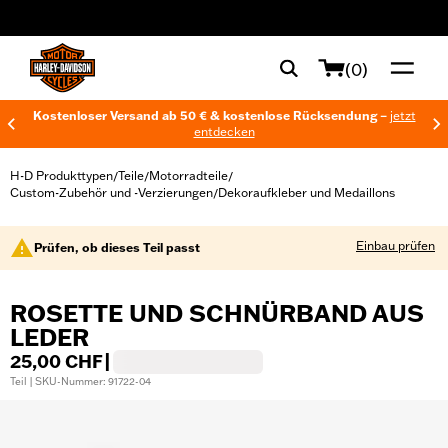
web accessibility
(0)
Kostenloser Versand ab 50 € & kostenlose Rücksendung –
jetzt
entdecken
H-D Produkttypen
Teile
Motorradteile
/
/
/
Custom-Zubehör und -Verzierungen
Dekoraufkleber und Medaillons
/
Einbau prüfen
Prüfen, ob dieses Teil passt
ROSETTE UND SCHNÜRBAND AUS
LEDER
25,00 CHF
|
Teil | SKU-Nummer: 91722-04