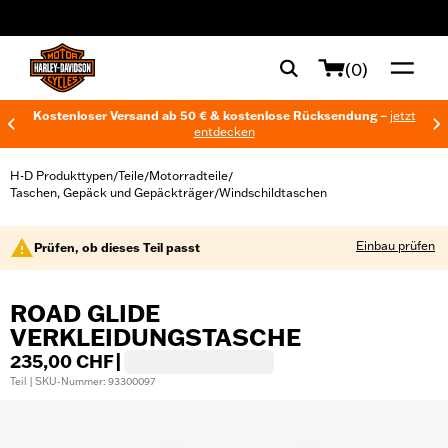
web accessibility
(0)
Kostenloser Versand ab 50 € & kostenlose Rücksendung –
jetzt
entdecken
H-D Produkttypen
Teile
Motorradteile
/
/
/
Taschen, Gepäck und Gepäckträger
Windschildtaschen
/
Einbau prüfen
Prüfen, ob dieses Teil passt
ROAD GLIDE
VERKLEIDUNGSTASCHE
235,00 CHF
|
Teil | SKU-Nummer: 93300097