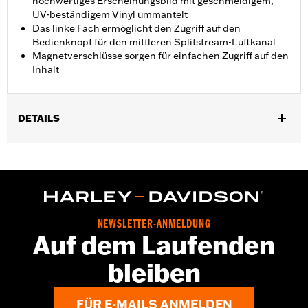
hochwertiges Erscheinungsbild mit geschmeidigem,
UV-beständigem Vinyl ummantelt
Das linke Fach ermöglicht den Zugriff auf den
Bedienknopf für den mittleren Splitstream-Luftkanal
Magnetverschlüsse sorgen für einfachen Zugriff auf den
Inhalt
DETAILS
Für Road Glide® Modelle ’15–’24. Nicht für Road Glide® Low-
Profile Windschild P/N 57400310. CVO Road Glide® erfordert
die Montage eines Windschilds. Nicht für FLTRXSE ab ’23 sowie
FLTRX und FLTRXSTSE Modelle ab ’24.
Installationsanleitung
Höhe:
5.5 Inches
NEWSLETTER-ANMELDUNG
Auf dem Laufenden
In Einheiten erhältlich:
Jeweils
Maßeinheit Materialhöhe:
Zoll
bleiben
Länge:
26.5 Inches
Maßeinheit Materiallänge:
Zoll
FÜR E-MAILS ANMELDEN
Breite:
9.75 Inches