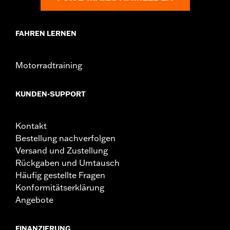
In der Box:
Nur Verkleidungstasche
Maßeinheit Materialbreite:
Zoll
FAHREN LERNEN
GARANTIE:
1 year limited warranty – Go to
www.h-
d.com/warranty
for full details
Motorradtraining
KUNDEN-SUPPORT
Kontakt
Bestellung nachverfolgen
Versand und Zustellung
Rückgaben und Umtausch
Häufig gestellte Fragen
Konformitätserklärung
Angebote
FINANZIERUNG