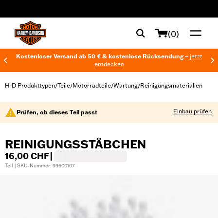
web accessibility
(0)
Kostenloser Versand ab 50 € & kostenlose Rücksendung –
jetzt
entdecken
H-D Produkttypen
Teile
Motorradteile
Wartung
Reinigungsmaterialien
/
/
/
/
Einbau prüfen
Prüfen, ob dieses Teil passt
REINIGUNGSSTÄBCHEN
16,00 CHF
|
Teil | SKU-Nummer: 93600107