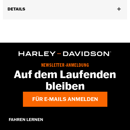
DETAILS
Universell einsetzbar.
Empfohlene Verwendung:
Schwer zugängliche Bereiche in der
Nähe von Motor, Rohren und mehr
In Einheiten erhältlich:
Jeweils
In der Box:
50 Wattestäbchen
NEWSLETTER-ANMELDUNG
Auf dem Laufenden
bleiben
FÜR E-MAILS ANMELDEN
FAHREN LERNEN