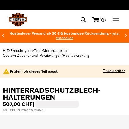
web accessibility
(0)
Kostenloser Versand ab 50 € & kostenlose Rücksendung –
jetzt
entdecken
H-D Produkttypen
Teile
Motorradteile
/
/
/
Custom-Zubehör und -Verzierungen
Heckverzierung
/
Einbau prüfen
Prüfen, ob dieses Teil passt
HINTERRADSCHUTZBLECH-
HALTERUNGEN
507,00 CHF
|
Teil | SKU-Nummer: 59500770