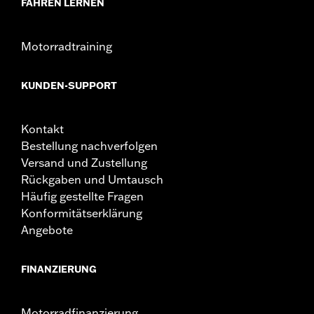
FAHREN LERNEN
Umfang Schutz für die Beine und vor kosmetischen
Schäden am Fahrzeug bieten. Sie sind nicht dafür
gedacht, bei einem Zusammenstoß mit einem
Motorradtraining
anderen Fahrzeug oder einem anderen Objekt vor
Verletzungen zu schützen. Motorschutzbügel-
Fußrasten oder Highway-Fußrasten nicht unter
KUNDEN-SUPPORT
normalen Stop-and-Go-Bedingungen verwenden.
Dies könnte zu schweren oder tödlichen
Verletzungen führen.
Kontakt
Bestellung nachverfolgen
Versand und Zustellung
Rückgaben und Umtausch
Häufig gestellte Fragen
Konformitätserklärung
Angebote
FINANZIERUNG
Motorradfinanzierung