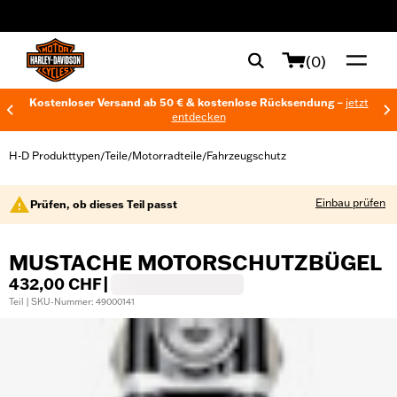
web accessibility
(0)
Kostenloser Versand ab 50 € & kostenlose Rücksendung –
jetzt
entdecken
H-D Produkttypen
Teile
Motorradteile
Fahrzeugschutz
/
/
/
Einbau prüfen
Prüfen, ob dieses Teil passt
MUSTACHE MOTORSCHUTZBÜGEL
432,00 CHF
|
Teil | SKU-Nummer: 49000141