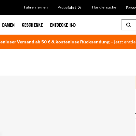
Fahren lernen
Händlersuche
Probefahrt
Beste
DAMEN
GESCHENKE
ENTDECKE H-D
enloser Versand ab 50 € & kostenlose Rücksendung –
jetzt entd