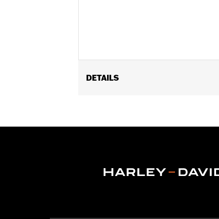
DETAILS
Geeignet für Trike Modelle von '09 bis
Installationsanleitung