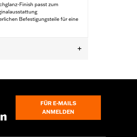
chglanz-Finish passt zum
ginalausstattung
erlichen Befestigungsteile für eine
FÜR E-MAILS
ANMELDEN
en