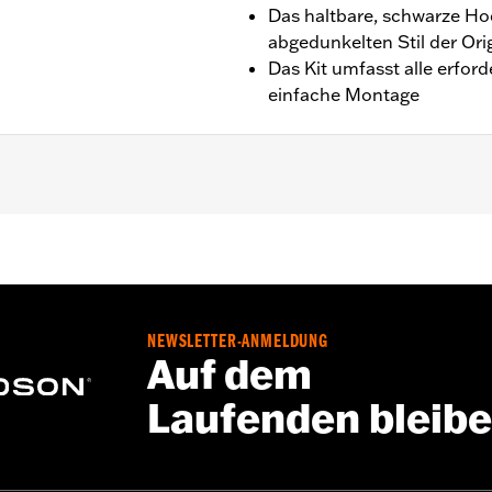
Das haltbare, schwarze Ho
abgedunkelten Stil der Ori
Das Kit umfasst alle erford
einfache Montage
 ’25 (außer FLRT, sowie FLTRT ab '23).
NEWSLETTER-ANMELDUNG
Auf dem
Laufenden bleib