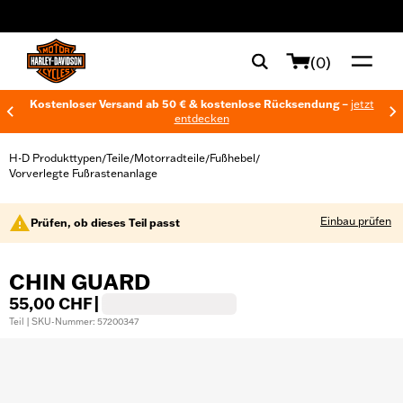
web accessibility
(0)
Kostenloser Versand ab 50 € & kostenlose Rücksendung –
jetzt
entdecken
H-D Produkttypen
Teile
Motorradteile
Fußhebel
/
/
/
/
Vorverlegte Fußrastenanlage
Einbau prüfen
Prüfen, ob dieses Teil passt
CHIN GUARD
55,00 CHF
|
Teil | SKU-Nummer: 57200347