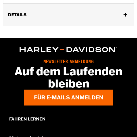
DETAILS
Für RH975 ab ’22 und RH975S Modelle ab ’23.
Installationsanleitung
In Einheiten erhältlich:
Jeweils
In der Box:
Linker und rechter Bugschutz und
Installationsanleitung
NEWSLETTER-ANMELDUNG
Auf dem Laufenden
bleiben
FÜR E-MAILS ANMELDEN
FAHREN LERNEN