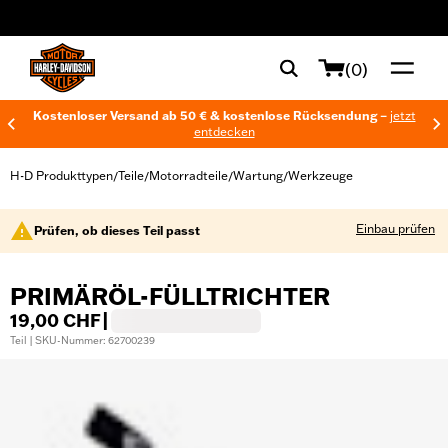
web accessibility
(0)
Kostenloser Versand ab 50 € & kostenlose Rücksendung –
jetzt
entdecken
H-D Produkttypen
Teile
Motorradteile
Wartung
Werkzeuge
/
/
/
/
Einbau prüfen
Prüfen, ob dieses Teil passt
PRIMÄRÖL-FÜLLTRICHTER
19,00 CHF
|
Teil | SKU-Nummer: 62700239