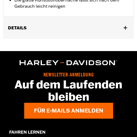
Die glatte Kunststoffoberfläche lässt sich nach dem
Gebrauch leicht reinigen
DETAILS
Für FLSB ab ’18 und Softail Modelle ab ’19.
In Einheiten erhältlich:
Jeweils
In der Box:
Nur Trichter
GARANTIE:
1 year limited warranty – Go to
www.h-
d.com/warranty
for full details
NEWSLETTER-ANMELDUNG
Auf dem Laufenden
bleiben
FÜR E-MAILS ANMELDEN
FAHREN LERNEN