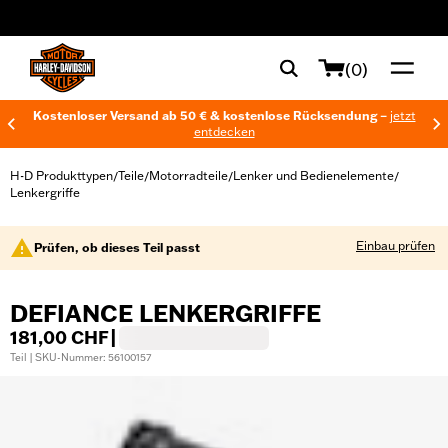
web accessibility
(0)
Kostenloser Versand ab 50 € & kostenlose Rücksendung –
jetzt
entdecken
H-D Produkttypen
Teile
Motorradteile
Lenker und Bedienelemente
/
/
/
/
Lenkergriffe
Einbau prüfen
Prüfen, ob dieses Teil passt
DEFIANCE LENKERGRIFFE
181,00 CHF
|
Teil | SKU-Nummer: 56100157