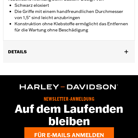
Schwarz eloxiert
Die Griffe mit einem handfreundlichen Durchmesser
von 1,5" sind leicht anzubringen
Konstruktion ohne Klebstoffe ermöglicht das Entfernen
für die Wartung ohne Beschädigung
DETAILS
Für Dyna FXDLS ’16–’17, Softail ab ’16, FLSTSE ’11–’12, FLSTNSE
’14–’15, FXSBSE ’13–’14, FXSE ’16–’17, sowie Touring (außer
FLTRXSE ab ’18) und Trike Modelle ab ’08.
Installationsanleitung
Kollektion:
Defiance
NEWSLETTER-ANMELDUNG
Durchmesser:
1.5
Auf dem Laufenden
Maßeinheit Materialdurchmesser:
Zoll
In Einheiten erhältlich:
Paar
bleiben
In der Box:
Linker und rechter Handgriff
GARANTIE:
1 year limited warranty – Go to
www.h-
FÜR E-MAILS ANMELDEN
d.com/warranty
for full details