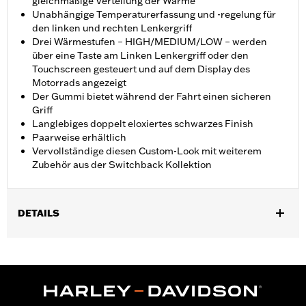
gleichmäßige Verteilung der Wärme
Unabhängige Temperaturerfassung und -regelung für
den linken und rechten Lenkergriff
Drei Wärmestufen – HIGH/MEDIUM/LOW – werden
über eine Taste am Linken Lenkergriff oder den
Touchscreen gesteuert und auf dem Display des
Motorrads angezeigt
Der Gummi bietet während der Fahrt einen sicheren
Griff
Langlebiges doppelt eloxiertes schwarzes Finish
Paarweise erhältlich
Vervollständige diesen Custom-Look mit weiterem
Zubehör aus der Switchback Kollektion
DETAILS
Geeignet für FLHXSE und FLTRXSE ab ’23, FLHX, FLTRX und
FLTRXSTSE ab ’24, FLHXU ab ’25, Softail ab ’25 (außer FXBB
und FXBR) sowie FLHXL, FLHXLSE, FLHXSTSE und FLTRXL
Modelle ’26. Für den Anbau an einigen Street Glide und Road
Glide Modellen ’24 ist möglicherweise ein Digital Technician