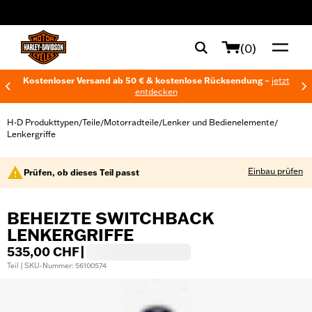
web accessibility
(0)
Kostenloser Versand ab 50 € & kostenlose Rücksendung –
jetzt
entdecken
H-D Produkttypen
Teile
Motorradteile
Lenker und Bedienelemente
/
/
/
/
Lenkergriffe
Einbau prüfen
Prüfen, ob dieses Teil passt
BEHEIZTE SWITCHBACK
LENKERGRIFFE
535,00 CHF
|
Teil | SKU-Nummer: 56100574