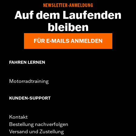
Update durch einen Harley-Davidson Händler erforderlich.
NEWSLETTER-ANMELDUNG
Einzelheiten erfährst Du bei Deinem Händler.
Auf dem Laufenden
Installationsanleitung
bleiben
Kollektion:
Switchback
Durchmesser:
1.5
FÜR E-MAILS ANMELDEN
FAHREN LERNEN
Motorradtraining
KUNDEN-SUPPORT
Kontakt
Bestellung nachverfolgen
Versand und Zustellung