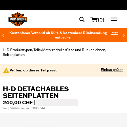
web accessibility
(0)
Kostenloser Versand ab 50 € & kostenlose Rücksendung –
jetzt
entdecken
H-D Produkttypen
Teile
Motorradteile
Sitze und Rückenlehnen
/
/
/
/
Seitenplatten
Einbau prüfen
Prüfen, ob dieses Teil passt
H-D DETACHABLES
SEITENPLATTEN
240,00 CHF
|
Teil | SKU-Nummer: 53913-04A