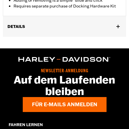
Adding or removing is a simple "slide and click"
Requires separate purchase of Docking Hardware Kit
DETAILS
Für XL Modelle ab ’04 (außer XL1200CX ab ’16). Alle Modelle
erfordern das Montagekit (siehe Zuordnungstabelle für
Montagekit). Das Montagekit gehört bei den XL1200T Modellen
zur Serienausstattung.
Installationsanleitung
NEWSLETTER-ANMELDUNG
Auf dem Laufenden
bleiben
FÜR E-MAILS ANMELDEN
FAHREN LERNEN