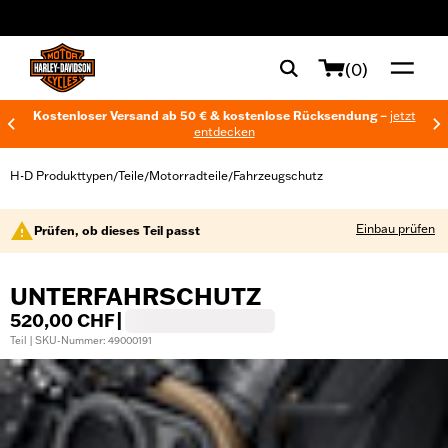
web accessibility
(0)
Kostenloser Versand ab 50 € & kostenlose Rücksendung –
jetzt
entdecken
H-D Produkttypen
Teile
Motorradteile
Fahrzeugschutz
/
/
/
Einbau prüfen
Prüfen, ob dieses Teil passt
UNTERFAHRSCHUTZ
520,00 CHF
|
Teil | SKU-Nummer: 49000191