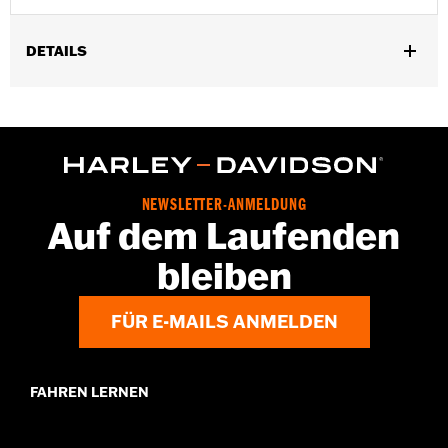
DETAILS
Für RA1250 und RA1250S Modelle ’21–’23.
Installationsanleitung
In Einheiten erhältlich:
Jeweils
Material:
Aluminium
In der Box:
Motorschutz, Befestigungsteile und
NEWSLETTER-ANMELDUNG
Installationsanleitung
Auf dem Laufenden
bleiben
FÜR E-MAILS ANMELDEN
FAHREN LERNEN