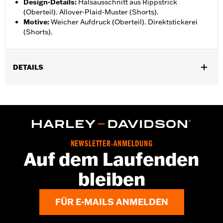
Design-Details
:
Halsausschnitt aus Rippstrick
(Oberteil). Allover-Plaid-Muster (Shorts).
Motive
:
Weicher Aufdruck (Oberteil). Direktstickerei
(Shorts).
DETAILS
Geschlecht:
Herren
GARANTIE:
2 Jahre beschränkte Garantie – Auf
www.h-
d.com/warranty
findet man alle Details dazu
Herkunft:
Importiert
NEWSLETTER-ANMELDUNG
Auf dem Laufenden
bleiben
FÜR E-MAILS ANMELDEN