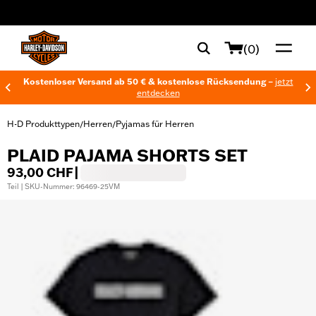
web accessibility
(0)
Kostenloser Versand ab 50 € & kostenlose Rücksendung –
jetzt
entdecken
H-D Produkttypen
Herren
Pyjamas für Herren
/
/
PLAID PAJAMA SHORTS SET
93,00 CHF
|
Teil | SKU-Nummer: 96469-25VM