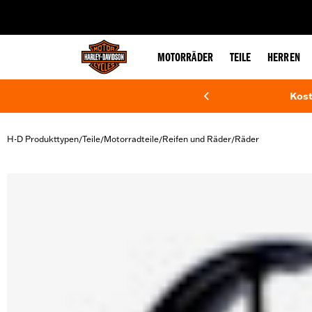
web accessibility
MOTORRÄDER
TEILE
HERREN
Kost
H-D Produkttypen
Teile
Motorradteile
Reifen und Räder
Räder
/
/
/
/