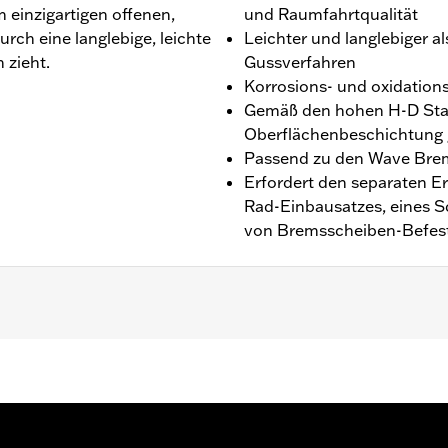
 einzigartigen offenen,
und Raumfahrtqualität
rch eine langlebige, leichte
Leichter und langlebiger al
h zieht.
Gussverfahren
Korrosions- und oxidation
Gemäß den hohen H-D Stand
Oberflächenbeschichtung 
Passend zu den Wave Brems
Erfordert den separaten E
Rad-Einbausatzes, eines S
von Bremsscheiben-Befest
b ’23, FLHX, FLTRX und FLXTRXSTSE ab ’24, FLHXU ab ’
sches separat erhältliches Rad-Einbaukit, ein Schrauben-Kit 