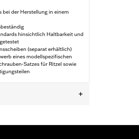
s bei der Herstellung in einem
sbeständig
ards hinsichtlich Haltbarkeit und
getestet
scheiben (separat erhältlich)
rwerb eines modellspezifischen
chrauben-Satzes für Ritzel sowie
igungsteilen
25 sowie FLHXL, FLHXLSE und
für Ritzel und