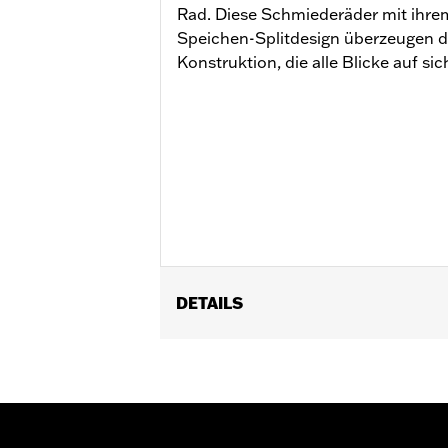
Rad. Diese Schmiederäder mit ihrem
Speichen-Splitdesign überzeugen du
Konstruktion, die alle Blicke auf sic
DETAILS
Geeignet für FLHXSE und FLTRXSE a
FLTRXL Modelle ab ’26.
Installationsanleitung
Felgendimension:
18
NOTIZEN:
Erfordert ein modellspezifi