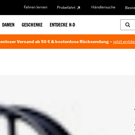
Fahren lernen
Händlersuche
Probefahrt
Beste
DAMEN
GESCHENKE
ENTDECKE H-D
enloser Versand ab 50 € & kostenlose Rücksendung –
jetzt entd