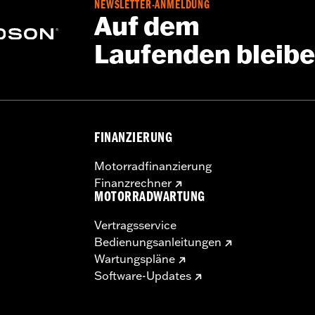
NEWSLETTER-ANMELDUNG
efestigungsteile. Weitere Einzelheiten siehe Montageanleit
Auf dem
lspezifischen Reifen in der Radgröße.
Laufenden bleib
FINANZIERUNG
Motorradfinanzierung
Finanzrechner
MOTORRADWARTUNG
Vertragsservice
Bedienungsanleitungen
Wartungspläne
Software-Updates