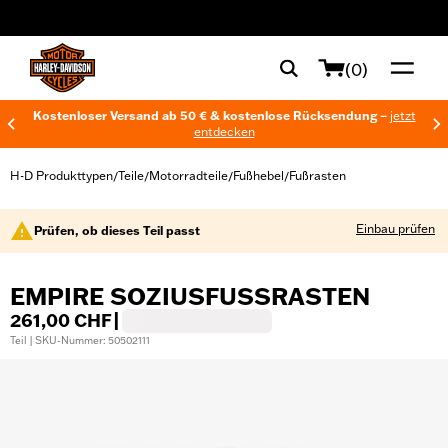
web accessibility
(0)
Kostenloser Versand ab 50 € & kostenlose Rücksendung –
jetzt
entdecken
H-D Produkttypen
Teile
Motorradteile
Fußhebel
Fußrasten
/
/
/
/
Einbau prüfen
Prüfen, ob dieses Teil passt
EMPIRE SOZIUSFUSSRASTEN
261,00 CHF
|
Teil | SKU-Nummer: 50502111