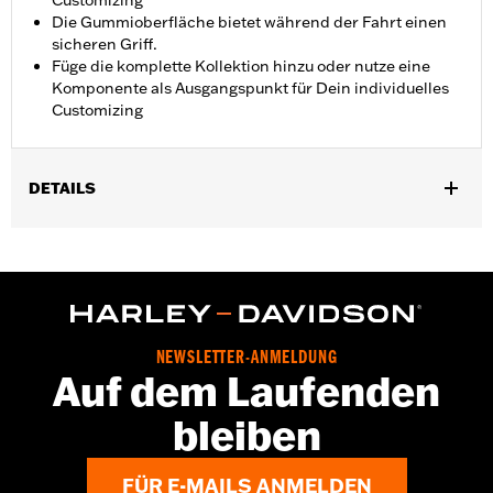
Customizing
Die Gummioberfläche bietet während der Fahrt einen
sicheren Griff.
Füge die komplette Kollektion hinzu oder nutze eine
Komponente als Ausgangspunkt für Dein individuelles
Customizing
DETAILS
Für Soziusposition an allen Touring Modellen (außer
FLTRXRRSE ab ’25) mit Soziusfußrasten aus dem Original- oder
Zubehörprogramm. Für Modelle mit Solo-Sitz ist der separate
Kauf von Soziusfußrastenhalterungen erforderlich.
Installationsanleitung
Kollektion:
Empire
NEWSLETTER-ANMELDUNG
Auf dem Laufenden
Fahrerposition:
Sozius
In Einheiten erhältlich:
Paar
bleiben
In der Box:
Linke und rechte Fußraste und Installationsanleitung
FÜR E-MAILS ANMELDEN