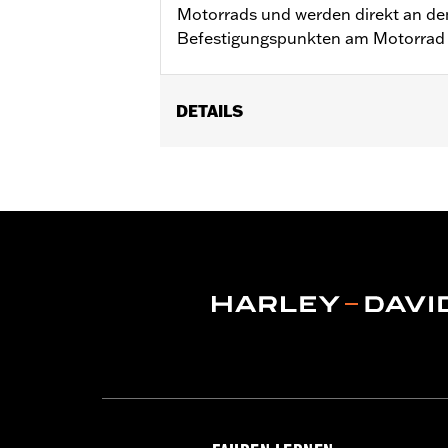
Motorrads und werden direkt an den
Befestigungspunkten am Motorrad 
DETAILS
Für RH975 ab ’22 und RH975S Modelle
Installationsanleitung
In Einheiten erhältlich:
Paar
In der Box:
Linker und rechter Fußrast