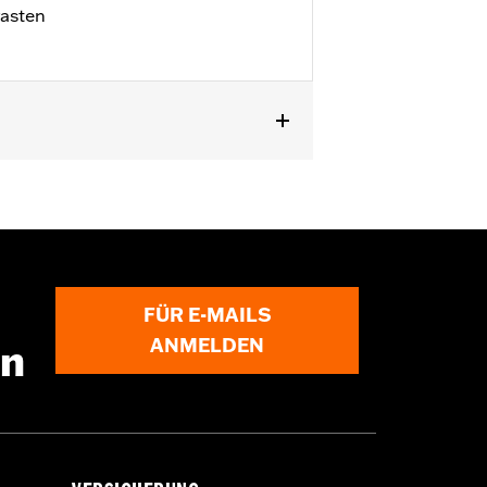
rasten
eitung
FÜR E-MAILS
ANMELDEN
en