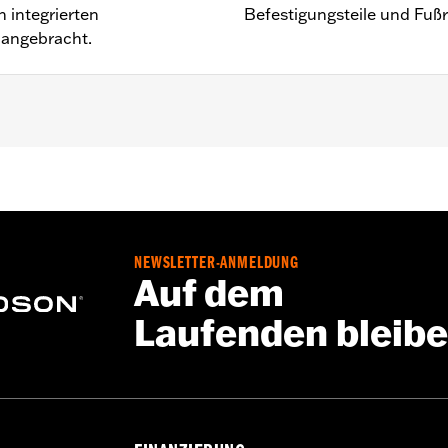
 integrierten
Befestigungsteile und Fuß
angebracht.
 ab ’23.
enhalter, Befestigungsteile, Fußrasten und Installationsanl
NEWSLETTER-ANMELDUNG
Auf dem
Laufenden bleib