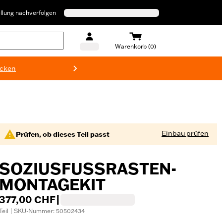
llung nachverfolgen
Warenkorb (0)
ecken
Harley-D
Einbau prüfen
Prüfen, ob dieses Teil passt
SOZIUSFUSSRASTEN-M
ONTAGEKIT
377,00 CHF
|
Teil | SKU-Nummer: 50502434