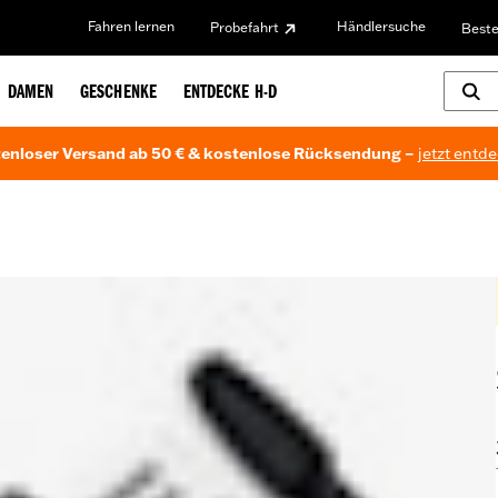
Fahren lernen
Händlersuche
Probefahrt
Beste
DAMEN
GESCHENKE
ENTDECKE H-D
enloser Versand ab 50 € & kostenlose Rücksendung –
jetzt entd